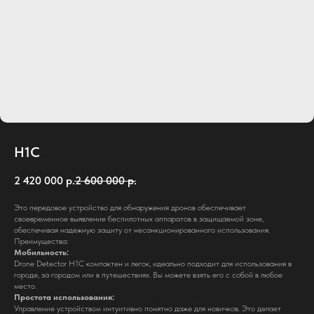
H1C
2 420 000
р.
2 600 000
р.
Это передовое устройство для обнаружения дронов обеспечивает
своевременное выявление беспилотных аппаратов в защищаемой зоне,
обеспечивая надежную защиту от несанкционированного использования.
info@rusheltech.ru
Преимущества:
Мобильность:
Drone Detector H1C компактен и легок, идеально подходит для использования в
городе, за городом или в путешествиях. Вы можете взять его с собой в любое
место.
Простота использования:
Управление устройством интуитивно понятно даже для новичков. Это делает