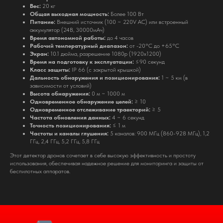
надежный партнер для бизнеса с широким спектром
Вес:
20 кг
инновационных решений
Общая выходная мощность:
Более 100 Вт
Питание:
Внешний источник (100 ~ 220V AC) или встроенный
ООО "РУСХЕЛТЕХ" ИНН: 9721258330
аккумулятор (24В, 30000мАч)
КПП: 772101001 ОГРН: 1257700462029
Время автономной работы:
до 4 часов
Адрес: 109428, г. Москва,Рязанский пр-кт,
Рабочий температурный диапазон:
от -20°C до +65°C
Экран:
10.1 дюйма, разрешение 1080p (1920x1200)
д. 8а
Время на подготовку к эксплуатации:
≤90 секунд
МЕНЮ
Класс защиты:
IP 66 (с закрытой крышкой)
Дальность обнаружения и позиционирования:
1 ~ 5 км (в
зависимости от условий)
ГЛАВНАЯ
Высота обнаружения:
0 м ~ 1000 м
КАТАЛОГ
Одновременное обнаружение целей:
≥ 10
Одновременное отслеживание траекторий:
≥ 5
УСЛУГИ
Частота обновления данных:
4 ~ 6 секунд
Точность позиционирования:
≤ 1 м
О КОМПАНИИ
Частоты и каналы глушения:
5 каналов: 900 МГц (860-928 МГц), 1,2
КОНТАКТЫ
ГГц, 2,4 ГГц, 5,2 ГГц, 5,8 ГГц
Этот детектор дронов сочетает в себе высокую эффективность и простоту
КАТАЛОГ
использования, обеспечивая надежное решение для мониторинга и защиты от
беспилотных аппаратов.
СТАЦИОНАРНЫЕ СИСТЕМЫ РЭБ
РЭБ НА ТЕХНИКУ
ДЕТЕКТОРЫ БПЛА
КВАДРОКОПТЕРЫ