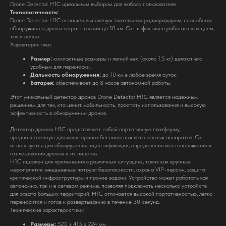
Drone Detector H1C идеальным выбором для любого пользователя.
Технологичность:
Drone Detector H1C оснащен высокочувствительным радиорадаром, способным
обнаруживать дроны на расстоянии до 10 км. Он эффективно работает как днем,
так и ночью.
Характеристики:
Размер:
компактные размеры и легкий вес (около 1,5 кг) делают его
удобным для переноски.
Дальность обнаружения:
до 10 км в любое время суток.
Батарея:
обеспечивает до 8 часов автономной работы.
Этот уникальный детектор дронов Drone Detector H1C является надежным
решением для тех, кто ценит мобильность, простоту использования и высокую
эффективность в обнаружении дронов.
Детектор дронов H1C представляет собой портативную платформу,
предназначенную для мониторинга беспилотных летательных аппаратов. Он
используется для обнаружения, идентификации, определения местоположения и
отслеживания дронов и их пилотов.
H1C идеален для применения в различных ситуациях, таких как крупные
мероприятия, ежедневные патрули безопасности, охрана VIP-персон, защита
критической инфраструктуры и прочие задачи. Устройство может работать как
автономно, так и в сетевом режиме, позволяя подключать несколько устройств
для охвата больших территорий. H1C отличается высокой портативностью, легко
переносится и готов к развертыванию в течение 30 секунд.
Технические характеристики:
Размеры:
520 x 415 x 224 мм