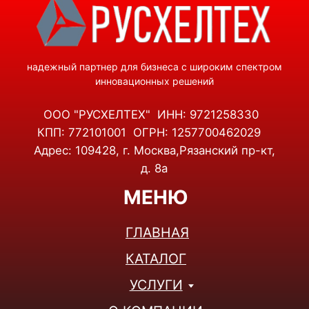
ТЕПЛОВИЗОРЫ
ЛИДАРЫ И 3D-СКАНЕРЫ
НАМОТОЧНЫЕ СТАНКИ
КОНТАКТЫ
+7(495)001-47-38
+7(926)853-15-38
Telegram
WhatsApp
info@rusheltech.ru
ПН-ПТ: 9:00 - 18:00
СБ-ВС: ВЫХОДНОЙ
© 2025, ООО "РУСХЕЛТЕХ" Все права защищены.
Политика конфиденциальности