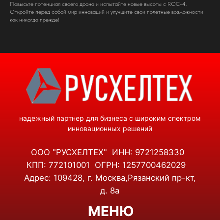
Адрес: 109428, г. Москва,Рязанский пр-кт,
Повысьте потенциал своего дрона и испытайте новые высоты с ROC-4.
д. 8а
Откройте перед собой мир инноваций и улучшите свои полетные возможности
как никогда прежде!
МЕНЮ
ГЛАВНАЯ
КАТАЛОГ
УСЛУГИ
О КОМПАНИИ
КОНТАКТЫ
КАТАЛОГ
СТАЦИОНАРНЫЕ СИСТЕМЫ РЭБ
РЭБ НА ТЕХНИКУ
ДЕТЕКТОРЫ БПЛА
КВАДРОКОПТЕРЫ
ТЕПЛОВИЗОРЫ
ЛИДАРЫ И 3D-СКАНЕРЫ
НАМОТОЧНЫЕ СТАНКИ