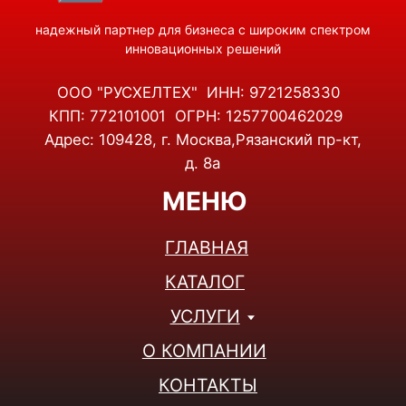
РЭБ НА ТЕХНИКУ
ДЕТЕКТОРЫ БПЛА
КВАДРОКОПТЕРЫ
ТЕПЛОВИЗОРЫ
ЛИДАРЫ И 3D-СКАНЕРЫ
НАМОТОЧНЫЕ СТАНКИ
КОНТАКТЫ
+7(495)001-47-38
+7(926)853-15-38
Telegram
WhatsApp
info@rusheltech.ru
ПН-ПТ: 9:00 - 18:00
СБ-ВС: ВЫХОДНОЙ
© 2025, ООО "РУСХЕЛТЕХ" Все права защищены.