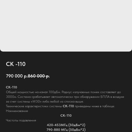
СК -110
790 000
р.
860 000
р.
СК-110
Общей мощностью на канал 100дБм. Радиус излучаемых помех составляет до
3000м. Система срабатывает автоматически при обнаружении БПЛА в воздухе
info@rusheltech.ru
за счет системы «W30» либо любой из списка выше.
Технические характеристики системы
СК-110
приведены ниже в таблице:
Наименование
СК-110
Частоты подавления
420-453МГц (50дБм*2)
790-880 МГц (50дБм*2)