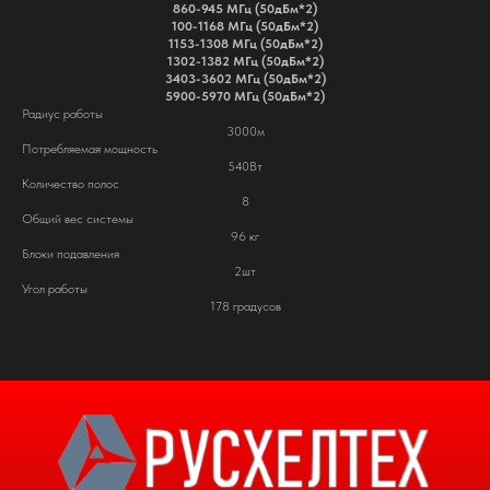
860-945 МГц (50дБм*2)
100-1168 МГц (50дБм*2)
1153-1308 МГц (50дБм*2)
1302-1382 МГц (50дБм*2)
3403-3602 МГц (50дБм*2)
надежный партнер для бизнеса с широким спектром
5900-5970 МГц (50дБм*2)
инновационных решений
Радиус работы
3000м
Потребляемая мощность
ООО "РУСХЕЛТЕХ" ИНН: 9721258330
540Вт
КПП: 772101001 ОГРН: 1257700462029
Количество полос
Адрес: 109428, г. Москва,Рязанский пр-кт,
8
д. 8а
Общий вес системы
96 кг
МЕНЮ
Блоки подавления
2шт
ГЛАВНАЯ
Угол работы
178 градусов
КАТАЛОГ
УСЛУГИ
О КОМПАНИИ
КОНТАКТЫ
КАТАЛОГ
СТАЦИОНАРНЫЕ СИСТЕМЫ РЭБ