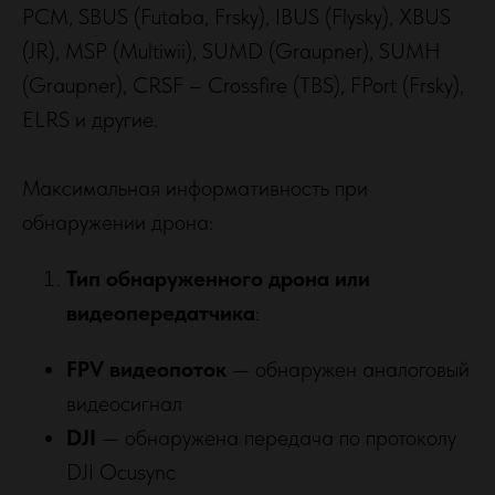
PCM, SBUS (Futaba, Frsky), IBUS (Flysky), XBUS
(JR), MSP (Multiwii), SUMD (Graupner), SUMH
(Graupner), CRSF – Crossfire (TBS), FPort (Frsky),
ELRS и другие.
Максимальная информативность при
обнаружении дрона:
Тип обнаруженного дрона или
видеопередатчика
:
FPV видеопоток
— обнаружен аналоговый
видеосигнал
DJI
— обнаружена передача по протоколу
DJI Ocusync