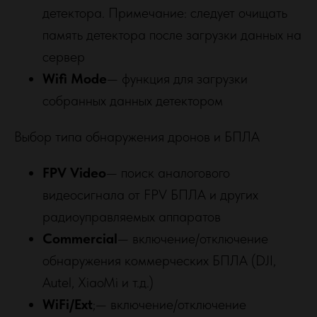
+7(495)001-47-38
детектора. Примечание: следует очищать
+7(926)853-15-38
память детектора после загрузки данных на
сервер
Telegram
WhatsApp
Wifi Mode
— функция для загрузки
info@rusheltech.ru
собранных данных детектором
ПН-ПТ: 9:00 - 18:00
СБ-ВС: ВЫХОДНОЙ
Выбор типа обнаружения дронов и БПЛА
© 2025, ООО "РУСХЕЛТЕХ" Все права защищены.
Политика конфиденциальности
FPV Video
— поиск аналогового
видеосигнала от FPV БПЛА и других
радиоуправляемых аппаратов
Commercial
— включение/отключение
обнаружения коммерческих БПЛА (DJI,
Autel, XiaoMi и т.д.)
WiFi/Ext
;— включение/отключение