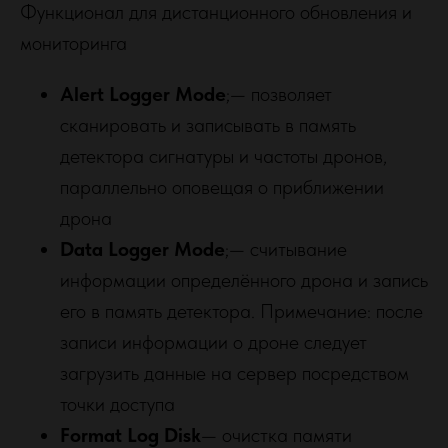
Функционал для дистанционного обновления и
ГЛАВНАЯ
мониторинга
КАТАЛОГ
УСЛУГИ
Alert Logger Mode
;— позволяет
О КОМПАНИИ
сканировать и записывать в память
КОНТАКТЫ
детектора сигнатуры и частоты дронов,
КАТАЛОГ
параллельно оповещая о приближении
дрона
СТАЦИОНАРНЫЕ СИСТЕМЫ РЭБ
Data Logger Mode
;— считывание
РЭБ НА ТЕХНИКУ
ДЕТЕКТОРЫ БПЛА
информации определённого дрона и запись
КВАДРОКОПТЕРЫ
его в память детектора. Примечание: после
ТЕПЛОВИЗОРЫ
записи информации о дроне следует
ЛИДАРЫ И 3D-СКАНЕРЫ
загрузить данные на сервер посредством
НАМОТОЧНЫЕ СТАНКИ
точки доступа
КОНТАКТЫ
Format Log Disk
— очистка памяти