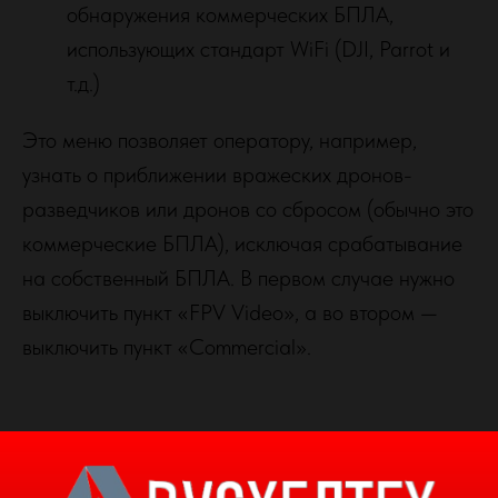
обнаружения коммерческих БПЛА,
использующих стандарт WiFi (DJI, Parrot и
т.д.)
Это меню позволяет оператору, например,
узнать о приближении вражеских дронов-
разведчиков или дронов со сбросом (обычно это
коммерческие БПЛА), исключая срабатывание
на собственный БПЛА. В первом случае нужно
выключить пункт «FPV Video», а во втором —
выключить пункт «Commercial».