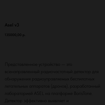
Asel v3
135000,00
р.
Заказать
Представленное устройство — это
всенаправленный радиочастотный детектор для
обнаружения радиоуправляемых беспилотных
info@rusheltech.ru
летательных аппаратов (дронов), разработанный
лабораторией ASEL на платформе BorisTone.
Детектор эффективно выявляет и