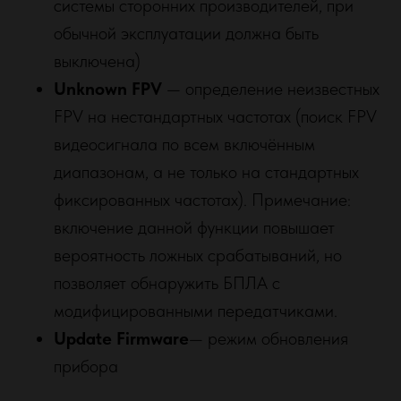
системы сторонних производителей, при
обычной эксплуатации должна быть
выключена)
Unknown FPV
— определение неизвестных
FPV на нестандартных частотах (поиск FPV
видеосигнала по всем включённым
диапазонам, а не только на стандартных
фиксированных частотах). Примечание:
включение данной функции повышает
вероятность ложных срабатываний, но
надежный партнер для бизнеса с широким спектром
позволяет обнаружить БПЛА с
инновационных решений
модифицированными передатчиками.
ООО "РУСХЕЛТЕХ" ИНН: 9721258330
Update Firmware
— режим обновления
КПП: 772101001 ОГРН: 1257700462029
Адрес: 109428, г. Москва,Рязанский пр-кт,
прибора
д. 8а
МЕНЮ