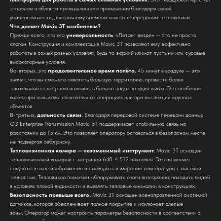
эталоном в области промышленного применения благодаря своей
универсальности, длительному времени полета и передовым технологиям.
Что делает Mavic 3T особенным?
Прежде всего, это его
универсальность
. «Летает везде» — это не просто
слоган. Конструкция и комплектация Mavic 3T позволяют ему эффективно
работать в самых разных условиях, будь то жаркий климат пустыни или суровые
высокогорные условия.
Во-вторых, это
продолжительное время полёта.
45 минут в воздухе — это
значит, что вы сможете охватить большую территорию, провести более
тщательный осмотр или выполнить больше задач за один вылет. Это особенно
важно при поисково-спасательных операциях или при инспекции крупных
объектов.
В-третьих,
дальность связи.
Благодаря передовой системе передачи данных
O3 Enterprise Transmission Mavic 3T поддерживает стабильную связь на
расстоянии до 15 км. Это позволяет оператору оставаться в безопасном месте,
не подвергая себя риску.
Тепловизионная камера — незаменимый инструмент.
Mavic 3T оснащен
тепловизионной камерой с матрицей 640 × 512 пикселей. Это позволяет
получать четкое изображение и проводить измерения температуры с высокой
точностью. Тепловизор помогает обнаруживать очаги возгорания, находить людей
в условиях плохой видимости и выявлять тепловые аномалии в конструкциях.
Безопасность превыше всего.
Mavic 3T оснащен всенаправленной системой
датчиков, которая обеспечивает полное покрытие и исключает слепые
зоны. Оператор может настроить параметры безопасности в соответствии с