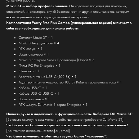
условиями работы.
Mavic 3T — выбор профессионалов.
Он идеально подходит для пожарных,
спасателей, инспекторов, служб безопасности и других специалистов, которым
нужен надежный и многофункциональный инструмент.
Комплектация Worry Free Plus Combo (универсальная версия) включает в
себя все необходимое для начала работы:
Самолет Mavic 3T × 1
Mavic 3 Аккумуляторы × 4
RTK модуль × 1
Защита камеры × 1
Mavic 3 Enterprise Series Пропеллеры (Пара) × 3
Пульт RC Pro Enterprise × 1
Отвертка × 1
Адаптер питания USB-C (100 Вт) × 1
Адаптер питания мощностью 100 Вт Кабель переменного тока × 1
Кабель USB-C × 1
Кабель USB-C-USB-C × 1
Защитный чехол × 1
надежный партнер для бизнеса с широким спектром
RTK-модуль DJI Mavic 3 серии Enterprise × 1
инновационных решений
Инвестируйте в надёжность и функциональность. Выберите DJI Mavic 3T!
ООО "РУСХЕЛТЕХ" ИНН: 9721258330
[Вставьте ссылку на ваш магазин/сайт, где можно приобрести DJI Mavic 3T]
КПП: 772101001 ОГРН: 1257700462029
Чтобы узнать больше и сделать заказ, свяжитесь с нами прямо сейчас!
[Контактная информация: телефон, email]
Адрес: 109428, г. Москва,Рязанский пр-кт,
Что было изменено, чтобы текст звучал более “человечно”:
д. 8а