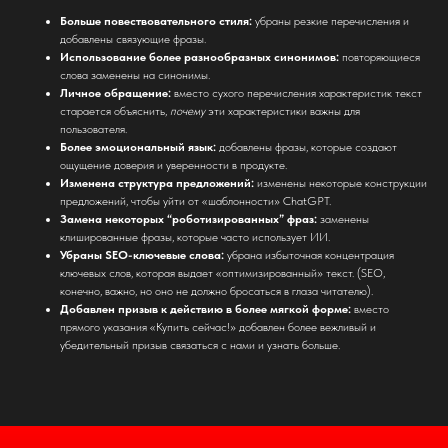
МЕНЮ
Больше повествовательного стиля:
убраны резкие перечисления и
добавлены связующие фразы.
Использование более разнообразных синонимов:
повторяющиеся
ГЛАВНАЯ
слова заменены на синонимы.
КАТАЛОГ
Личное обращение:
вместо сухого перечисления характеристик текст
старается объяснить,
почему
эти характеристики важны для
УСЛУГИ
пользователя.
О КОМПАНИИ
Более эмоциональный язык:
добавлены фразы, которые создают
ощущение доверия и уверенности в продукте.
КОНТАКТЫ
Изменена структура предложений:
изменены некоторые конструкции
предложений, чтобы уйти от «шаблонности» ChatGPT.
КАТАЛОГ
Замена некоторых “роботизированных” фраз:
заменены
клишированные фразы, которые часто использует ИИ.
СТАЦИОНАРНЫЕ СИСТЕМЫ РЭБ
Убраны SEO-ключевые слова:
убрана избыточная концентрация
РЭБ НА ТЕХНИКУ
ключевых слов, которая выдает «оптимизированный» текст. (SEO,
конечно, важно, но оно не должно бросаться в глаза читателю).
ДЕТЕКТОРЫ БПЛА
Добавлен призыв к действию в более мягкой форме:
вместо
КВАДРОКОПТЕРЫ
прямого указания «Купить сейчас!» добавлен более вежливый и
убедительный призыв связаться с нами и узнать больше.
ТЕПЛОВИЗОРЫ
ЛИДАРЫ И 3D-СКАНЕРЫ
НАМОТОЧНЫЕ СТАНКИ