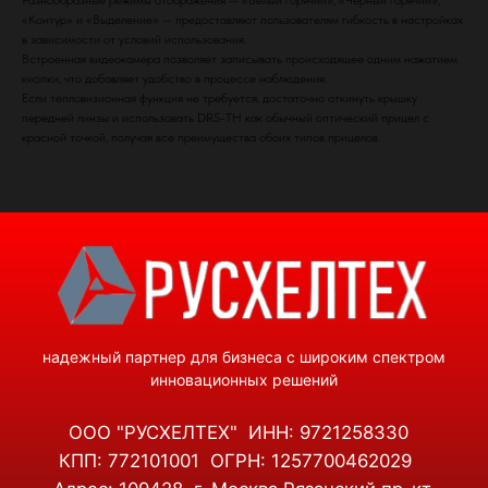
Разнообразные режимы отображения — «Белый горячий», «Чёрный горячий»,
«Контур» и «Выделение» — предоставляют пользователям гибкость в настройках
ООО "РУСХЕЛТЕХ" ИНН: 9721258330
в зависимости от условий использования.
КПП: 772101001 ОГРН: 1257700462029
Встроенная видеокамера позволяет записывать происходящее одним нажатием
Адрес: 109428, г. Москва,Рязанский пр-кт,
кнопки, что добавляет удобство в процессе наблюдения.
д. 8а
Если тепловизионная функция не требуется, достаточно откинуть крышку
передней линзы и использовать DRS-TH как обычный оптический прицел с
МЕНЮ
красной точкой, получая все преимущества обоих типов прицелов.
ГЛАВНАЯ
КАТАЛОГ
УСЛУГИ
О КОМПАНИИ
КОНТАКТЫ
КАТАЛОГ
СТАЦИОНАРНЫЕ СИСТЕМЫ РЭБ
РЭБ НА ТЕХНИКУ
ДЕТЕКТОРЫ БПЛА
КВАДРОКОПТЕРЫ
ТЕПЛОВИЗОРЫ