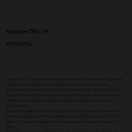
Holosun DRS-TH
290000,00
р.
Заказать
Holosun DRS-TH (цифровой рефлекторный прицел с тепловизионной функцией)
открывает новые горизонты в использовании оптики с красной точкой.
С применением тепловизионного сенсора с разрешением 256x192, DRS-TH
объединяет в себе преимущества традиционного прицела с красной точкой и
тепловизионной насадки, предлагая пользователю идеальное сочетание
info@rusheltech.ru
возможностей.
Прицел обеспечивает до 10 часов работы от аккумулятора для тепловизионного
датчика, а для режима Red Dot время автономной работы превышает 50 000
часов, что позволяет справляться с самыми сложными задачами без лишних
надежный партнер для бизнеса с широким спектром
забот.
инновационных решений