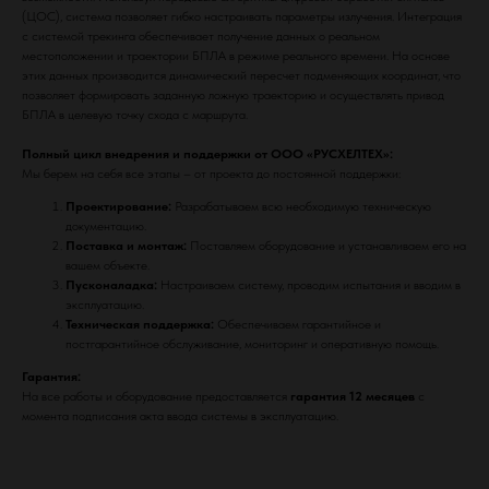
(ЦОС), система позволяет гибко настраивать параметры излучения. Интеграция
с системой трекинга обеспечивает получение данных о реальном
местоположении и траектории БПЛА в режиме реального времени. На основе
этих данных производится динамический пересчет подменяющих координат, что
позволяет формировать заданную ложную траекторию и осуществлять привод
БПЛА в целевую точку схода с маршрута.
Полный цикл внедрения и поддержки от ООО «РУСХЕЛТЕХ»:
Мы берем на себя все этапы – от проекта до постоянной поддержки:
надежный партнер для бизнеса с широким спектром
Проектирование:
Разрабатываем всю необходимую техническую
инновационных решений
документацию.
Поставка и монтаж:
Поставляем оборудование и устанавливаем его на
ООО "РУСХЕЛТЕХ" ИНН: 9721258330
вашем объекте.
КПП: 772101001 ОГРН: 1257700462029
Пусконаладка:
Настраиваем систему, проводим испытания и вводим в
Адрес: 109428, г. Москва,Рязанский пр-кт,
эксплуатацию.
д. 8а
Техническая поддержка:
Обеспечиваем гарантийное и
постгарантийное обслуживание, мониторинг и оперативную помощь.
МЕНЮ
Гарантия:
ГЛАВНАЯ
На все работы и оборудование предоставляется
гарантия 12 месяцев
с
момента подписания акта ввода системы в эксплуатацию.
КАТАЛОГ
УСЛУГИ
О КОМПАНИИ