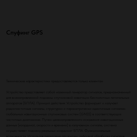
Спуфинг GPS
Заказать
Технические характеристики предоставляются только клиентам
Устройство представляет собой наземный генератор сигналов, предназначенный
для всенаправленной подмены спутниковой навигации беспилотных летательных
аппаратов (БПЛА). Принцип действия: Устройство формирует и излучает
info@rusheltech.ru
радиочастотные сигналы, структурно и параметрически идентичные сигналам
глобальных навигационных спутниковых систем (GNSS) в соответствующих
частотных диапазонах. Путем целенаправленного искажения навигационных
данных (координат, скорости и времени) в излучаемом сигнале, система
осуществляет подмену реальных координат БПЛА. Функциональные
возможности: Используя передовые алгоритмы цифровой обработки сигналов