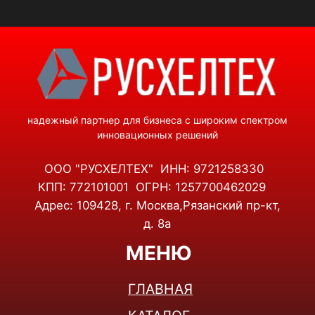
КОНТАКТЫ
КАТАЛОГ
СТАЦИОНАРНЫЕ СИСТЕМЫ РЭБ
РЭБ НА ТЕХНИКУ
ДЕТЕКТОРЫ БПЛА
КВАДРОКОПТЕРЫ
ТЕПЛОВИЗОРЫ
ЛИДАРЫ И 3D-СКАНЕРЫ
НАМОТОЧНЫЕ СТАНКИ
КОНТАКТЫ
+7(495)001-47-38
+7(926)853-15-38
Telegram
WhatsApp
info@rusheltech.ru