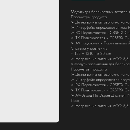
Модуль для беспилотных летатель
Параметры продукта:
➢ Длина волны оптоволокна на ко
➢ Интерфейс определяется как:
➢ RX Подключается к CRSFTX Сис
➢ TX Подключается к CRSFRX Сис
➢ AV подключен к Порту вывода AV
Система управления;
≈ 155 м 1310 нм 20 км;
➢ Напряжение питания VCC: 5,5 
➢Модуль заземления для беспилот
Параметры продукта:
➢ Длина волны оптоволокна на ко
➢ Интерфейс определяется след
➢ RX Подключается к CRSFTX Сис
➢ TX Подключается к CRSFRX Сис
➢ AV-Выход На Экран Дисплея И
Порт;
➢ Напряжение питания VCC: 5,5 