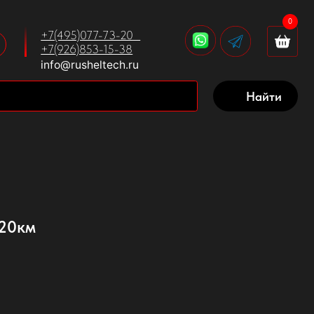
0
5)077-73-20
)853-15-38
usheltech.ru
Найти
20км