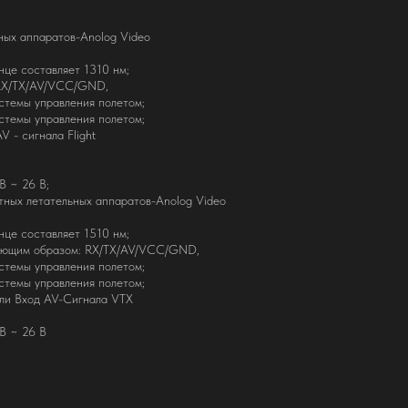
ных аппаратов-Anolog Video
нце составляет 1310 нм;
 RX/TX/AV/VCC/GND,
темы управления полетом;
темы управления полетом;
 - сигнала Flight
В ~ 26 В;
ных летательных аппаратов-Anolog Video
нце составляет 1510 нм;
ующим образом: RX/TX/AV/VCC/GND,
темы управления полетом;
темы управления полетом;
ли Вход AV-Сигнала VTX
В ~ 26 В