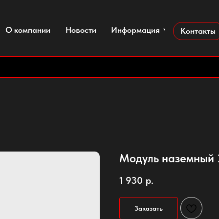
+7(49
мпании
Новости
Информация
Контакты
+7(926
info@r
Модуль наземный 
1 930
р.
Заказать